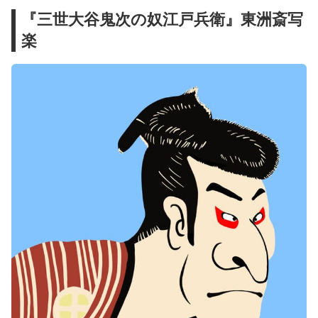
『三世大谷鬼次の奴江戸兵衛』東洲斎写
楽